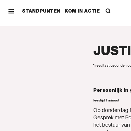
STANDPUNTEN
KOM IN ACTIE
JUSTI
HOME
1 resultaat gevonden op
STAND
Persoonlijk in
leestijd 1 minuut
KOM I
Op donderdag 12
Gesprek met Pol
het bestuur van