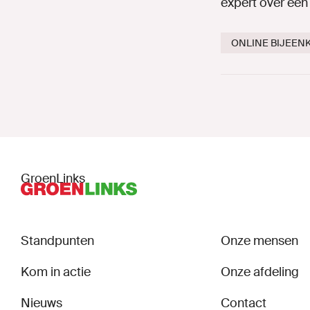
expert over een
Onze mens
ONLINE BIJEEN
Onze afdeli
Nieuws
Agenda
Naar GroenL
GroenLinks
Standpunten
Onze mensen
MIJN GRO
Kom in actie
Onze afdeling
Nieuws
Contact