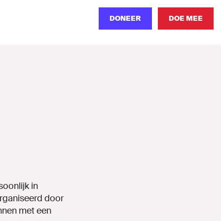
DONEER
DOE MEE
oonlijk in
organiseerd door
unnen met een